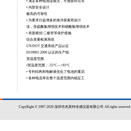
• 满足各种电池连接法，可预留焊点等
• 内部安全设计
极高的可靠性
• 为要求日益增多的海洋探索而设计
溴，亚硫酰氯增强技术和磺酰氯增强技术
• 表面熔丝/二极管等保护措施
综合质量检测系统
UN/DOT 交通系统产品认证
ISO9001:2000 认证的生产线
宽温度范围
•宽温度范围：-55°C---+93°C
• 专利结构和电解液优化了电池的重启
• 各种电流率在整个温度范围内稳定工
CopyRight © 1997-2020 深圳市杰英特传感仪器有限公司 All rights reserved