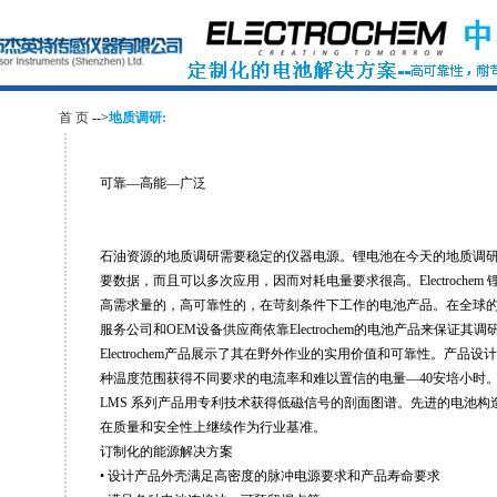
首 页
-->
地质调研:
可靠—高能—广泛
石油资源的地质调研需要稳定的仪器电源。锂电池在今天的地质调
要数据，而且可以多次应用，因而对耗电量要求很高。Electroche
高需求量的，高可靠性的，在苛刻条件下工作的电池产品。在全球
服务公司和OEM设备供应商依靠Electrochem的电池产品来保证其
Electrochem产品展示了其在野外作业的实用价值和可靠性。产品
种温度范围获得不同要求的电流率和难以置信的电量—40安培小时。Electr
LMS 系列产品用专利技术获得低磁信号的剖面图谱。先进的电池构造使得E
在质量和安全性上继续作为行业基准。
订制化的能源解决方案
• 设计产品外壳满足高密度的脉冲电源要求和产品寿命要求